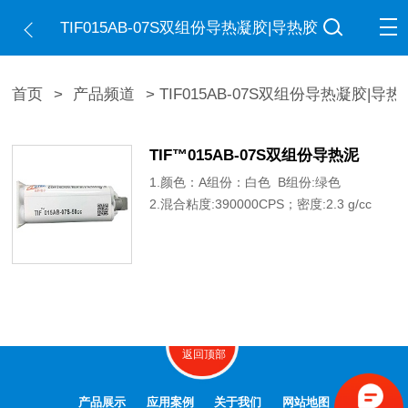
TIF015AB-07S双组份导热凝胶|导热胶
首页
>
产品频道
> TIF015AB-07S双组份导热凝胶|导热
TIF™015AB-07S双组份导热泥
1.颜色：A组份：白色 B组份:绿色
2.混合粘度:390000CPS；密度:2.3 g/cc
3.良好的热传导率: 1.5W/mK
4.应用于计算器硬件设备，通信设备，汽车
电子设备，导热减震设备，散热片及半导
体.
返回顶部
产品展示
应用案例
关于我们
网站地图