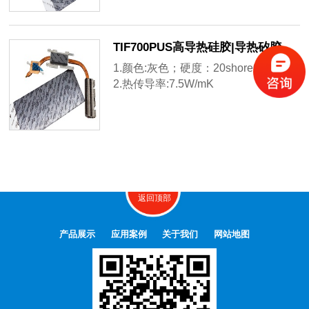
3.推荐厚度0.25mm~5.0mm
TIF700PUS高导热硅胶|导热矽胶
1.颜色:灰色；硬度：20shore00
2.热传导率:7.5W/mK
3.TIF700PUS柔软有弹性，推荐厚度
0.75mm~5.0mm
返回顶部
产品展示
应用案例
关于我们
网站地图