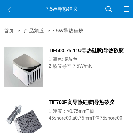
7.5W导热硅胶
首页
>
产品频道
> 7.5W导热硅胶
TIF500-75-11U导热硅胶|导热矽胶
1.颜色:深灰色；
2.热传导率:7.5W/mK
3.TIF500-75-11ES一款专为应对最高
级别散热挑战和极端机械应力敏感环
境而设计的导热垫片.
TIF700P高导热硅胶|导热矽胶
1.硬度：>0.75mmT值
45shore00;≤0.75mmT值75shore00
2.热传导率:ASTM D257 ASTM D5470
测试值均为7.5W/mK