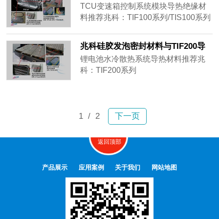
制系统模块的应用
TCU变速箱控制系统模块导热绝缘材
料推荐兆科：TIF100系列/TIS100系列
TCU变速箱控制系统模块硅胶发泡密
封材料推荐兆科：Z-Foam800系列
兆科硅胶发泡密封材料与TIF200导
热绝缘材料在动力锂电池的应用
锂电池水冷散热系统导热材料推荐兆
科：TIF200系列
电动车用锂电池盒组件硅胶发泡密封
材料推荐兆科：Z-Foam800系列
1
/ 2
下一页
返回顶部
产品展示
应用案例
关于我们
网站地图