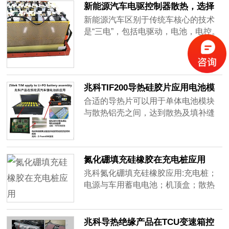
新能源汽车电驱控制器散热，选择
风险，考虑低负荷工况下，热管理系
兆科高导热材料
新能源汽车区别于传统车核心的技术
统的效率，在冷热两种情况下的能量
是“三电”，包括电驱动，电池，电控。
耗散和改善热效率。汽车和零部件企
电驱控制器由逆变模块、变速箱控制
业和材料......
器、混合动力系统控制器等组成，里
面含有大量的发热器件，在工作时会
产生大量的热量，如果不能及时把这
兆科TIF200导热硅胶片应用电池模
些热量散出去，将会影响到电驱控制
块与散热铝壳之间
合适的导热片可以用于单体电池模块
器的正常工作，甚至损坏电驱控制
与散热铝壳之间，达到散热及填补缝
器，造成严重的后果。
隙的缓震效果。我司TIF200-
02E&TIF200-15系列产品具有耐磨特
性，能有效缓解汽车行进中单体电池
氮化硼填充硅橡胶在充电桩应用
之间摩擦、震动，目前已经广泛应用
于新能源汽车行业，且得到客户的信
兆科氮化硼填充硅橡胶应用:充电桩；
任，如有电池相关散热问题，欢迎与
电源与车用蓄电电池；机顶盒；散热
我们联络~
器底部或框架；LED电视灯具；显卡
模组等
兆科导热绝缘产品在TCU变速箱控