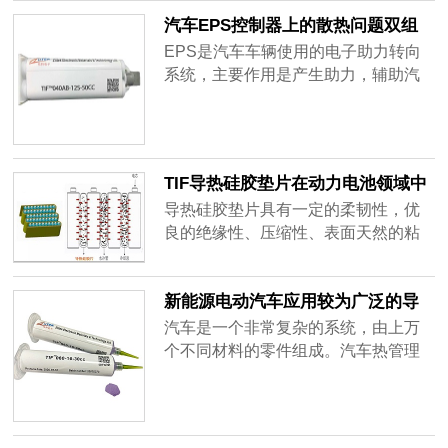
动变速箱控制单元、BCM车身控制模
汽车EPS控制器上的散热问题双组
块、ESP车身电子稳定控制系统、
份导热凝胶来帮您解决
EPS是汽车车辆使用的电子助力转向
BMS电池管理系统、VCU整车控制器
系统，主要作用是产生助力，辅助汽
等。
车进行转向工作。EPS控制器安装在
汽车仪表盘下方，通电后长期工作状
态，为了保证控制器的性能，要求控
制器中的电子元器件和安装结构的温
TIF导热硅胶垫片在动力电池领域中
度保持稳定性。
的应用及分享
导热硅胶垫片具有一定的柔韧性，优
良的绝缘性、压缩性、表面天然的粘
性，能够填充缝隙，完成发热部位与
散热部位间的热传递，起到绝缘、减
新能源电动汽车应用较为广泛的导
震等作用。其优异的效能使热量从发
热材料
热器件或整个PCB传导到金属外壳或
汽车是一个非常复杂的系统，由上万
扩散板上，从而能提高发热电子组件
个不同材料的零件组成。汽车热管理
的效率和使用寿命。
的出发点更多偏向于各个零部件没有
热害风险。每个零部件的性能、成本
和发展趋势都是不一样的。在设计
中，需要从考虑恶劣工况下部件热害