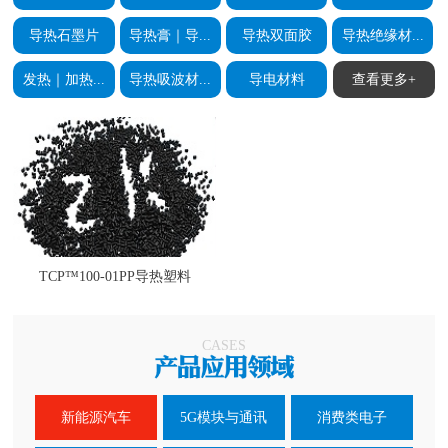
导热石墨片
导热膏｜导...
导热双面胶
导热绝缘材...
发热｜加热...
导热吸波材...
导电材料
查看更多+
TCP™100-01PP导热塑料
CASES
新能源汽车
5G模块与通讯
消费类电子