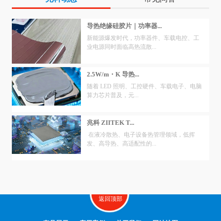
导热绝缘硅胶片｜功率器...
新能源爆发时代，功率器件、车载电控、工
业电源同时面临高热流散...
2.5W/m・K 导热...
随着 LED 照明、工控硬件、车载电子、电脑
算力芯片普及，元...
兆科 ZIITEK T...
在液冷散热、电子设备热管理领域，低挥
发、高导热、高适配性的...
返回顶部