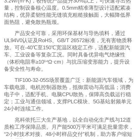
3.2W/(m·K)，较传统产品提升30%以上，可快速导出热
量，控制设备核心温度。0.5mm精准薄型设计适配紧凑
结构，优异柔韧性能无缝填充粗糙接触面，大幅降低界
面热阻，避免散热瓶颈。
产品安全可靠，采用环保基材与导热填料，通过
UL94V0认证及RoHS、GB/T 26572标准，无有害物质释
放。可在-40℃至150℃宽温区稳定工作，适配新能源汽
车、工业设备等复杂工况。同时具备优异电气绝缘性
（体积电阻率≥10¹⁴Ω·cm）与抗压缩变形能力，提升设
备安全性与寿命。
TIF100-32-05S场景覆盖广泛：新能源汽车领域，为
车载电源、电机控制器散热，抵御震动与高低温；消费
电子中，适配手机、电脑CPU散热，保障高负载运行稳
定；工业与通信领域，支撑PLC模块、5G基站射频单元
24小时连续工作。
兆科依托三大生产基地，以全自动化生产线与12道
质检工序保障品质。月产能500万平米可满足批量需求，
“2小时技术对接、48小时样品交付”机制，助力客户缩短