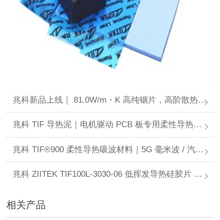
兆科新品上线｜ 81.0W/m・K 高纯铟片，高阶散热、半导体封装核心导热界面材料
兆科 TIF 导热泥｜电机驱动 PCB 板专用柔性导热填缝材料
兆科 TIF®900 柔性导热吸波材料｜5G 毫米波 / 汽车电子 EMC + 热管理一体化解决方案
兆科 ZIITEK TIF100L-3030-06 低挥发导热硅胶片 液冷散热专用导热矽胶片
相关产品